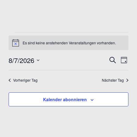
Veranstaltungen
Es sind keine anstehenden Veranstaltungen vorhanden.
Notice
for
August
8/7/2026
Veranst
Ver
Suche
Tag
7,
Datum
Ans
Suche
wählen.
Nav
2026
und
Vorheriger Tag
Nächster Tag
Ansicht
Kalender abonnieren
Navigat